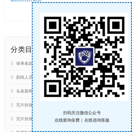
分类目录
保单条款
(351)
剧组人员 | 人身意外险 | 雇主责任保险
(396)
头条新闻
(644)
完片担保
(29)
扫码关注微信公众号
完片担保
(30)
在线查询保费 | 在线咨询客服