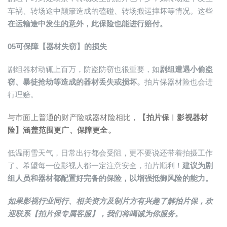
车祸、转场途中颠簸造成的磕碰、转场搬运摔坏等情况。这些
在运输途中发生的意外，此保险也能进行赔付。
05
可保障【器材失窃】的损失
剧组器材动辄上百万，防盗防窃也很重要，如
剧组遭遇小偷盗
窃、暴徒抢劫等造成的器材丢失或损坏。
拍片保器材险也会进
行理赔。
与市面上普通的财产险或器材险相比，
【拍片保︱影视器材
险】涵盖范围更广、保障更全。
低温雨雪天气，日常出行都会受阻，更不要说还带着拍摄工作
了。希望每一位影视人都一定注意安全，拍片顺利！
建议为剧
组人员和器材都配置好完备的保险，以增强抵御风险的能力。
如果影视行业同行、相关资方及制片方有兴趣了解拍片保，欢
迎联系【拍片保专属客服】，我们将竭诚为你服务。