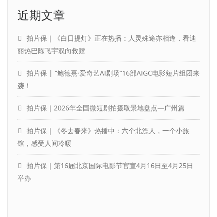
近期文章
拍片保｜《白日提灯》正在热播：人灵殊途亦相逢，看迪
丽热巴陈飞宇双向救赎
拍片保 | “鲍德熹·爱奇艺AI剧场”16部AIGC电影短片组团来
袭！
拍片保｜2026年全国微短剧拍摄取景地盘点—广州篇
拍片保｜《冬去春来》热播中：六个北漂人，一个小旅
馆，感受人间冷暖
拍片保｜第16届北京国际电影节官宣4月16日至4月25日
举办