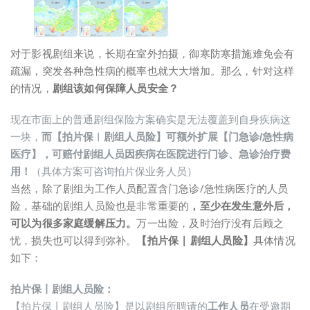
对于影视剧组来说，长期在室外拍摄，御寒防寒措施难免会有
疏漏，突发各种急性病的概率也就大大增加。那么，针对这样
的情况，
剧组该如何保障人员安全？
现在市面上的普通剧组保险方案确实是无法覆盖到自身疾病这
一块，
而【拍片保︱剧组人员险】可额外扩展【门急诊/急性病
医疗】，可赔付剧组人员因疾病在医院进行门诊、急诊治疗费
用！
（具体方案可咨询拍片保业务人员）
当然，除了剧组为工作人员配置含门急诊/急性病医疗的人员
险，基础的剧组人员险也是非常重要的
，至少在发生意外后，
可以为很多家庭缓解压力。
万一出险，及时治疗没有后顾之
忧，损失也可以得到弥补。
【拍片保 | 剧组人员险】
具体情况
如下：
拍片保丨剧组人员险：
【拍片保丨剧组人员险】是以剧组所聘请的
工作人员
在受邀期