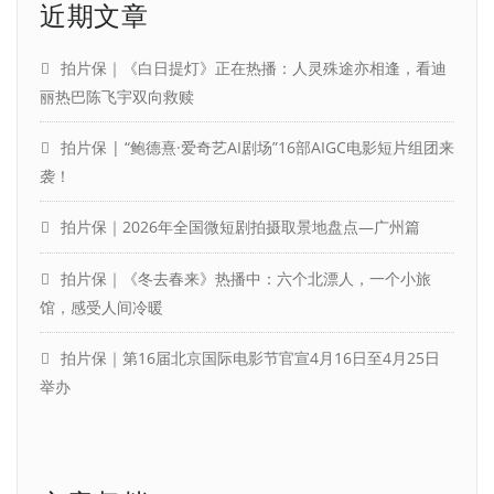
近期文章
拍片保｜《白日提灯》正在热播：人灵殊途亦相逢，看迪
丽热巴陈飞宇双向救赎
拍片保 | “鲍德熹·爱奇艺AI剧场”16部AIGC电影短片组团来
袭！
拍片保｜2026年全国微短剧拍摄取景地盘点—广州篇
拍片保｜《冬去春来》热播中：六个北漂人，一个小旅
馆，感受人间冷暖
拍片保｜第16届北京国际电影节官宣4月16日至4月25日
举办