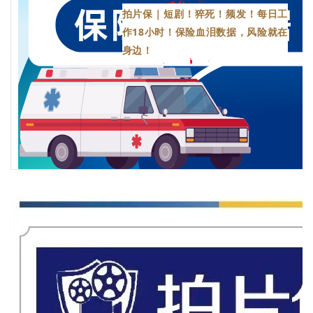
拍片保｜短剧！猝死！频发！每日工
作18小时！保险血泪数据，风险就在
身边！