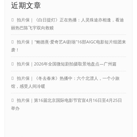
近期文章
拍片保｜《白日提灯》正在热播：人灵殊途亦相逢，看迪
丽热巴陈飞宇双向救赎
拍片保 | “鲍德熹·爱奇艺AI剧场”16部AIGC电影短片组团来
袭！
拍片保｜2026年全国微短剧拍摄取景地盘点—广州篇
拍片保｜《冬去春来》热播中：六个北漂人，一个小旅
馆，感受人间冷暖
拍片保｜第16届北京国际电影节官宣4月16日至4月25日
举办