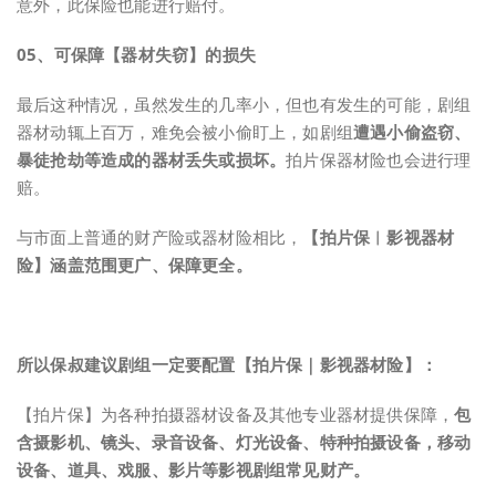
意外，此保险也能进行赔付。
0
5、
可保障【器材失窃】的损失
最后这种情况，虽然发生的几率小，但也有发生的可能，剧组
器材动辄上百万，难免会被小偷盯上，如剧组
遭遇小偷盗窃、
暴徒抢劫等造成的器材丢失或损坏。
拍片保器材险也会进行理
赔。
与市面上普通的财产险或器材险相比，
【拍片保︱影视器材
险】涵盖范围更广、保障更全。
所以保叔建议剧组一定要配置【拍片保｜影视器材险】：
【拍片保】为各种拍摄器材设备及其他专业器材提供保障，
包
含摄影机、镜头、录音设备、灯光设备、特种拍摄设备，移动
设备、道具、戏服、影片等影视剧组常见财产。