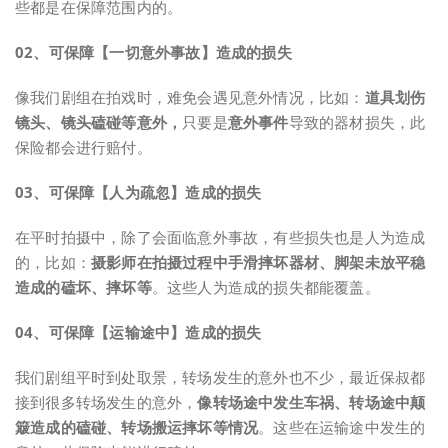
些都是在保障范围内的。
0
2、
可保障【一切意外事故】造成的损失
像我们剧组在拍戏时，难免会遇见意外情况，比如：
道具划伤
镜头、镜头磕碰等意外，
只要是
意外事件
导致的器材损失，此
保险都会进行赔付。
0
3、
可保障【人为疏忽】造成的损失
在平时拍摄中，除了会面临意外事故，有些损失也是人为造成
的，比如：
摄影师在拍摄过程中手滑摔坏器材、脚架未放平稳
造成的磕坏、摔坏等
。这些人为造成的损失都能覆盖。
0
4、
可保障【运输途中】造成的损失
我们剧组平时到处取景，转场发生的意外也不少，最近保叔都
接到很多转场发生的意外，
像转场途中发生车祸、转场途中颠
簸造成的磕碰、转场搬运摔坏等情况
。这些在运输途中发生的