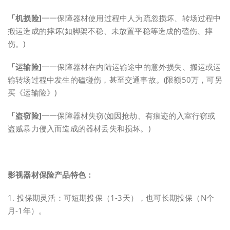
「机损险]
一一保障器材使用过程中人为疏忽损坏、转场过程中
搬运造成的摔坏(如脚架不稳、未放置平稳等造成的磕伤、摔
伤。)
「运输险]
一一保障器材在内陆运输途中的意外损失、搬运或运
输转场过程中发生的磕碰伤，甚至交通事故。(限额50万，可另
买《运输险》)
「盗窃险]
一一保障器材失窃(如因抢劫、有痕迹的入室行窃或
盗贼暴力侵入而造成的器材丢失和损坏。)
影视器材保险产品特色：
1. 投保期灵活：可短期投保（1-3天），也可长期投保（N个
月-1年）。