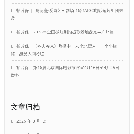
拍片保 | “鲍德熹·爱奇艺AI剧场”16部AIGC电影短片组团来
袭！
拍片保｜2026年全国微短剧拍摄取景地盘点—广州篇
拍片保｜《冬去春来》热播中：六个北漂人，一个小旅
馆，感受人间冷暖
拍片保｜第16届北京国际电影节官宣4月16日至4月25日
举办
文章归档
2026 年 8 月
(3)