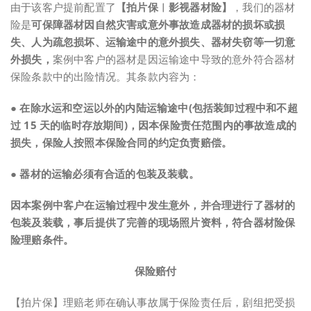
由于该客户提前配置了
【拍片保︱影视器材险】
，我们的器材
险是
可保障器材因自然灾害或意外事故造成器材的损坏或损
失、人为疏忽损坏、运输途中的意外损失、器材失窃等一切意
外损失，
案例中客户的器材是因运输途中导致的意外符合器材
保险条款中的出险情况。其条款内容为：
●
在除水运和空运以外的内陆运输途中(包括装卸过程中和不超
过 15 天的临时存放期间)，因本保险责任范围内的事故造成的
损失，保险人按照本保险合同的约定负责赔偿。
● 器材的运输必须有合适的包装及装载。
因本案例中客户在运输过程中发生意外，并合理进行了器材的
包装及装载，事后提供了完善的现场照片资料，符合器材险保
险理赔条件。
保险赔付
【拍片保】理赔老师在确认事故属于保险责任后，剧组把受损