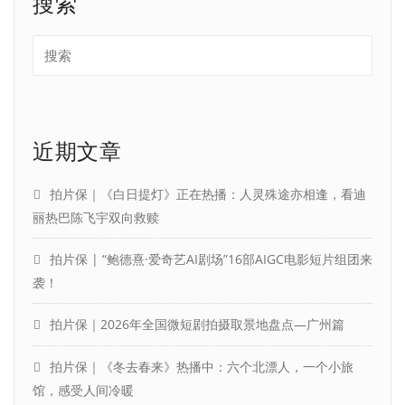
搜索
近期文章
拍片保｜《白日提灯》正在热播：人灵殊途亦相逢，看迪
丽热巴陈飞宇双向救赎
拍片保 | “鲍德熹·爱奇艺AI剧场”16部AIGC电影短片组团来
袭！
拍片保｜2026年全国微短剧拍摄取景地盘点—广州篇
拍片保｜《冬去春来》热播中：六个北漂人，一个小旅
馆，感受人间冷暖