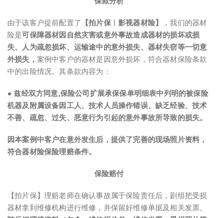
保叔分析
由于该客户提前配置了
【拍片保︱影视器材险】
，我们的器材
险是
可保障器材因自然灾害或意外事故造成器材的损坏或损
失、人为疏忽损坏、运输途中的意外损失、器材失窃等一切意
外损失，
案例中客户的器材是因意外损坏，符合器材保险条款
中的出险情况。其条款内容为：
●
兹经双方同意,保险公司扩展承保保单明细表中列明的被保险
机器及附属设备因工人、技术人员操作错误、缺乏经验、技术
不善、疏忽、过失、恶意行为引起的意外事故所导致的损失。
因本案例中客户在意外发生后，提供了完善的现场照片资料，
符合器材险保险理赔条件。
保险赔付
【拍片保】理赔老师在确认事故属于保险责任后，剧组把受损
器材拿到维修机构进行维修，并保留好维修单据及相关发票。