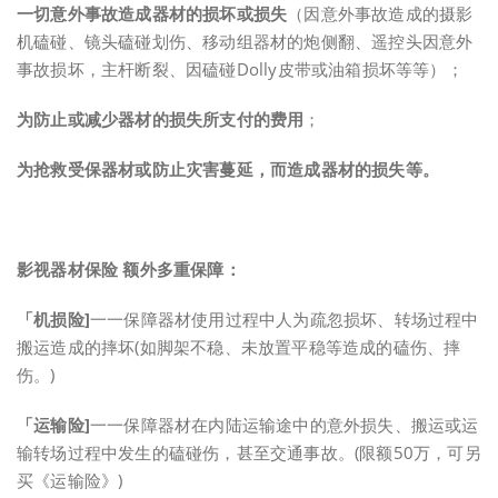
一切意外事故造成器材的损坏或损失
（因意外事故造成的摄影
机磕碰、镜头磕碰划伤、移动组器材的炮侧翻、遥控头因意外
事故损坏，主杆断裂、因磕碰Dolly皮带或油箱损坏等等）；
为防止或减少器材的损失所支付的费用
；
为抢救受保器材或防止灾害蔓延，而造成器材的损失等。
影视器材保险 额外多重保障：
「机损险]
一一保障器材使用过程中人为疏忽损坏、转场过程中
搬运造成的摔坏(如脚架不稳、未放置平稳等造成的磕伤、摔
伤。)
「运输险]
一一保障器材在内陆运输途中的意外损失、搬运或运
输转场过程中发生的磕碰伤，甚至交通事故。(限额50万，可另
买《运输险》)