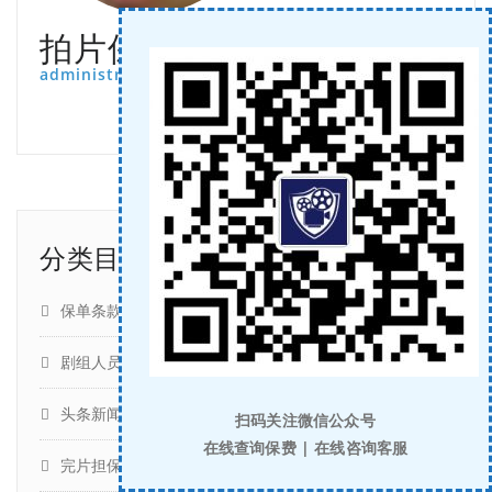
拍片保
administrator
分类目录
保单条款
(351)
剧组人员 | 人身意外险 | 雇主责任保险
(399)
头条新闻
(647)
扫码关注微信公众号
在线查询保费 | 在线咨询客服
完片担保
(29)