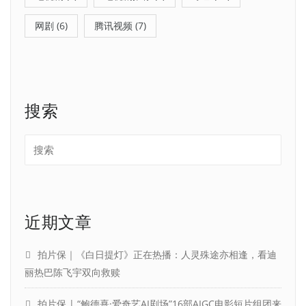
网剧
(6)
腾讯视频
(7)
搜索
近期文章
拍片保｜《白日提灯》正在热播：人灵殊途亦相逢，看迪
丽热巴陈飞宇双向救赎
拍片保 | “鲍德熹·爱奇艺AI剧场”16部AIGC电影短片组团来