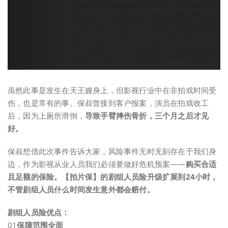
虽然此事是发生在天王嫂身上，但影视行业中在非拍戏时间受
伤，也是常有的事。保叔曾接到客户报案，演员在拍戏收工
后，因为上厕所滑倒，
导致
手臂摔伤骨折，三个月之后才见
好。
保叔想借此次事件告诉大家，风险事件无时无刻存在于我们身
边，作为影视从业人员我们必须要做好危机预案——
购买合适
且足额的保险。
【拍片保】的剧组人员险
升级
扩展到24小时，
不管剧组人员什么时间发生意外都会赔付。
剧组人员险优点：
01
保障范围全面