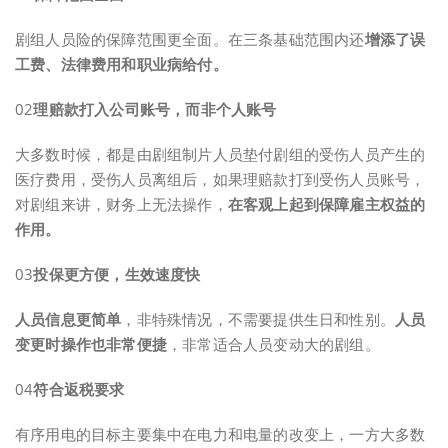
剧组人员险的保障范围更全面。在三条基础范围内还
增添了误
工费、法律费用和职业病给付。
02
理赔款打入公司账号，而非个人账号
大多数时候，都是由剧组制片人员垫付剧组的受伤人员产生的
医疗费用，受伤人员离组后，如果理赔款打到受伤人员账号，
对剧组来讲，财务上无法操作，
在客观上起到保障雇主权益的
作用。
03
投保更方便，生效速度快
人员信息更简单
，非特殊情况，不需要提供生日和性别。
人员
变更时操作也非常便捷
，非常适合人员变动大的剧组。
04
符合返税要求
有序用电的目标主要集中在电力和电量的改变上，一方大多数