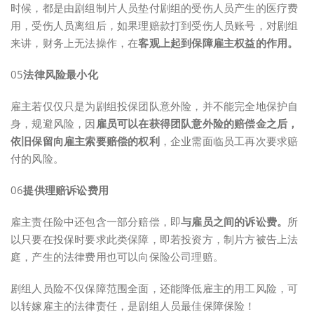
时候，都是由剧组制片人员垫付剧组的受伤人员产生的医疗费
用，受伤人员离组后，如果理赔款打到受伤人员账号，对剧组
来讲，财务上无法操作，在
客观上起到保障雇主权益的作用。
05
法律风险最小化
雇主若仅仅只是为剧组投保团队意外险，并不能完全地保护自
身，规避风险，因
雇员可以在获得团队意外险的赔偿金之后，
依旧保留向雇主索要赔偿的权利
，企业需面临员工再次要求赔
付的风险。
06
提供理赔诉讼费用
雇主责任险中还包含一部分赔偿，即
与雇员之间的诉讼费。
所
以只要在投保时要求此类保障，即若投资方，制片方被告上法
庭，产生的法律费用也可以向保险公司理赔。
剧组人员险不仅保障范围全面，还能降低雇主的用工风险，可
以转嫁雇主的法律责任，是剧组人员最佳保障保险！