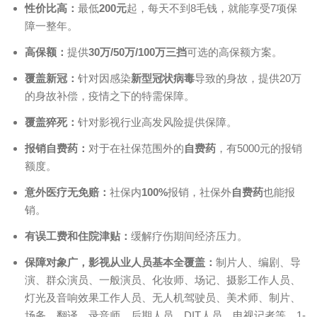
性价比高
：
最低
200元
起，每天不到8毛钱，就能享受7项保
障一整年。
高保额：
提供
30万/50万/100万三挡
可选的高保额方案。
覆盖新冠
：
针对因感染
新型冠状病毒
导致的身故，提供20万
的身故补偿，疫情之下的特需保障。
覆盖猝死
：
针对影视行业高发风险提供保障。
报销自费药：
对于在社保范围外的
自费药
，有5000元的报销
额度。
意外医疗无免赔：
社保内
100%
报销，社保外
自费药
也能报
销。
有误工费和住院津贴：
缓解疗伤期间经济压力。
保障对象广
，
影视从业人员基本全覆盖：
制片人、编剧、导
演、群众演员、一般演员、化妆师、场记、摄影工作人员、
灯光及音响效果工作人员、无人机驾驶员、美术师、制片、
场务、翻译、录音师、后期人员、DIT人员、电视记者等，1-