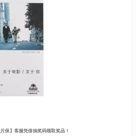
拍片保】客服凭借抽奖码领取奖品！