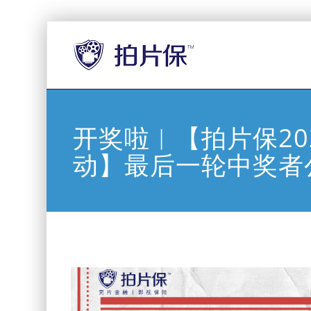
开奖啦︱【拍片保20
动】最后一轮中奖者