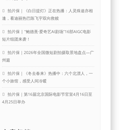
拍片保｜《白日提灯》正在热播：人灵殊途亦相
逢，看迪丽热巴陈飞宇双向救赎
拍片保 | “鲍德熹·爱奇艺AI剧场”16部AIGC电影
短片组团来袭！
拍片保｜2026年全国微短剧拍摄取景地盘点—广
州篇
拍片保｜《冬去春来》热播中：六个北漂人，一
个小旅馆，感受人间冷暖
拍片保｜第16届北京国际电影节官宣4月16日至
4月25日举办