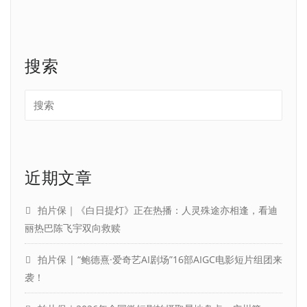
搜索
近期文章
拍片保｜《白日提灯》正在热播：人灵殊途亦相逢，看迪
丽热巴陈飞宇双向救赎
拍片保 | “鲍德熹·爱奇艺AI剧场”16部AIGC电影短片组团来
袭！