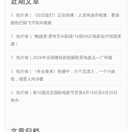
近期文章
拍片保｜《白日提灯》正在热播：人灵殊途亦相逢，看迪
丽热巴陈飞宇双向救赎
拍片保 | “鲍德熹·爱奇艺AI剧场”16部AIGC电影短片组团来
袭！
拍片保｜2026年全国微短剧拍摄取景地盘点—广州篇
拍片保｜《冬去春来》热播中：六个北漂人，一个小旅
馆，感受人间冷暖
拍片保｜第16届北京国际电影节官宣4月16日至4月25日
举办
文章归档