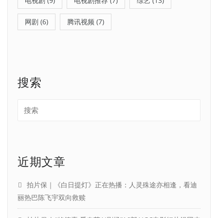
电视剧
(9)
电视剧推荐
(7)
综艺
(13)
网剧
(6)
腾讯视频
(7)
搜索
近期文章
拍片保｜《白日提灯》正在热播：人灵殊途亦相逢，看迪
丽热巴陈飞宇双向救赎