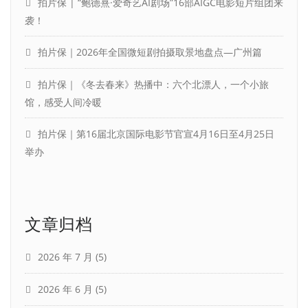
拍片保 | “鲍德熹·爱奇艺AI剧场”16部AIGC电影短片组团来
袭！
拍片保｜2026年全国微短剧拍摄取景地盘点—广州篇
拍片保｜《冬去春来》热播中：六个北漂人，一个小旅
馆，感受人间冷暖
拍片保｜第16届北京国际电影节官宣4月16日至4月25日
举办
文章归档
2026 年 7 月
(5)
2026 年 6 月
(5)