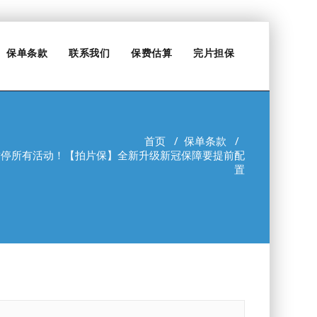
保单条款
联系我们
保费估算
完片担保
首页
/
保单条款
/
暂停所有活动！【拍片保】全新升级新冠保障要提前配
置