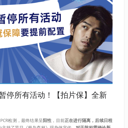
已暂停所有活动！【拍片保】全新
PCR检测，最终结果呈
阳性
，目前
正在进行隔离，后续日程
为主持了节目《极岛森林》现身做宣传
，对于陈柏霖确诊新