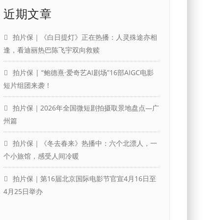
近期文章
拍片保｜《白日提灯》正在热播：人灵殊途亦相
逢，看迪丽热巴陈飞宇双向救赎
拍片保 | “鲍德熹·爱奇艺AI剧场”16部AIGC电影
短片组团来袭！
拍片保｜2026年全国微短剧拍摄取景地盘点—广
州篇
拍片保｜《冬去春来》热播中：六个北漂人，一
个小旅馆，感受人间冷暖
拍片保｜第16届北京国际电影节官宣4月16日至
4月25日举办