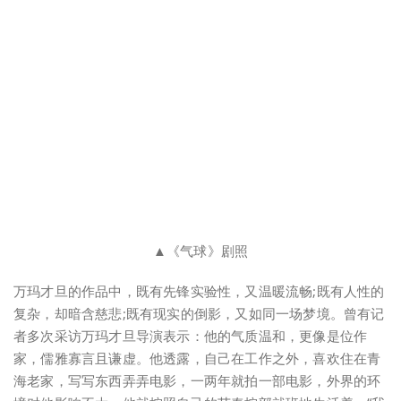
▲《气球》剧照
万玛才旦的作品中，既有先锋实验性，又温暖流畅;既有人性的
复杂，却暗含慈悲;既有现实的倒影，又如同一场梦境。曾有记
者多次采访万玛才旦导演表示：他的气质温和，更像是位作
家，儒雅寡言且谦虚。他透露，自己在工作之外，喜欢住在青
海老家，写写东西弄弄电影，一两年就拍一部电影，外界的环