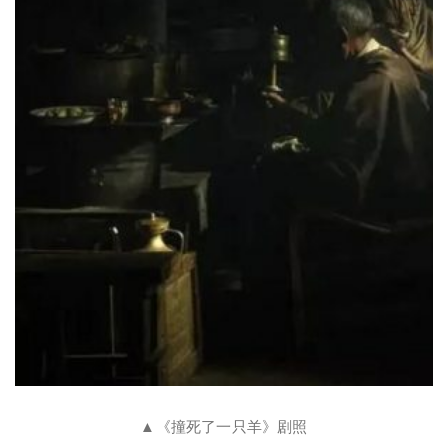
▲《撞死了一只羊》剧照