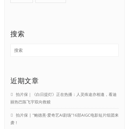
搜索
近期文章
拍片保｜《白日提灯》正在热播：人灵殊途亦相逢，看迪
丽热巴陈飞宇双向救赎
拍片保 | “鲍德熹·爱奇艺AI剧场”16部AIGC电影短片组团来
袭！