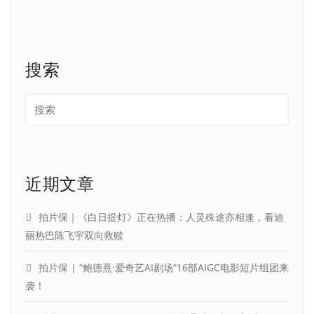
搜索
近期文章
拍片保｜《白日提灯》正在热播：人灵殊途亦相逢，看迪
丽热巴陈飞宇双向救赎
拍片保 | “鲍德熹·爱奇艺AI剧场”16部AIGC电影短片组团来
袭！