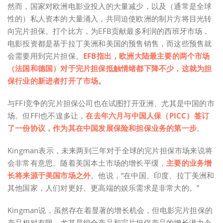
然而，国家对欧洲电影业投入的大量减少，以及（通常是全球
性的）私人资本的大量涌入，共同迫使欧洲的制片方将目光转
向完片担保。打个比方，为EFB贡献最多利润的西班牙市场，
电影投资都是基于拉丁美洲和美国的预售销售，而这些预售就
会需要用到完片担保。
EFB指出，欧洲大陆最主要的两个市场
（法国和德国）对于完片担保抵触情绪都下降不少，这就为担
保行业的新进者打开了市场。
与FFI竞争的完片担保公司也在试图打开亚洲、尤其是中国的市
场。但FFI也不遑多让，
在去年六月与中国人保（PICC）签订
了一份协议，作为其在中国发展保险和担保业务的第一步
。
Kingman表示，未来两到三年对于全球的完片担保市场来说将
会非常有意思。随着美国本土市场的增长平缓，
主要的业务增
长将来源于美国市场之外
。他说，“在中国、印度、拉丁美洲和
其他国家，人们对更好、更高端的娱乐需求是非常大的。”
Kingman说，虽然存在着显著的增长机会，但电影完片担保的
产品相对有限，尤其是组合产品和完片担保产品的增长潜力令