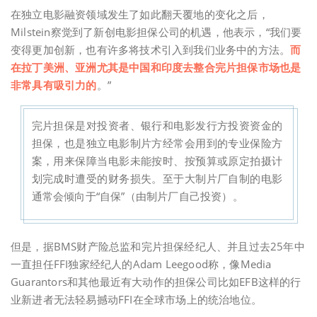
在独立电影融资领域发生了如此翻天覆地的变化之后，
Milstein察觉到了新创电影担保公司的机遇，他表示，“我们要
变得更加创新，也有许多将技术引入到我们业务中的方法。
而
在拉丁美洲、亚洲尤其是中国和印度去整合完片担保市场也是
非常具有吸引力的
。”
完片担保是对投资者、银行和电影发行方投资资金的
担保，也是独立电影制片方经常会用到的专业保险方
案，用来保障当电影未能按时、按预算或原定拍摄计
划完成时遭受的财务损失。至于大制片厂自制的电影
通常会倾向于“自保”（由制片厂自己投资）。
但是，据BMS财产险总监和完片担保经纪人、并且过去25年中
一直担任FFI独家经纪人的Adam Leegood称，像Media
Guarantors和其他最近有大动作的担保公司比如EFB这样的行
业新进者无法轻易撼动FFI在全球市场上的统治地位。