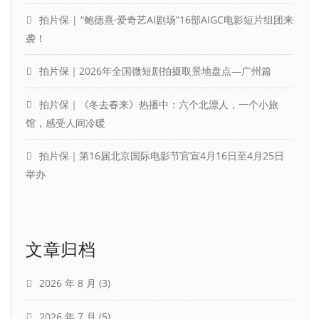
拍片保 | “鲍德熹·爱奇艺AI剧场”16部AIGC电影短片组团来
袭！
拍片保｜2026年全国微短剧拍摄取景地盘点—广州篇
拍片保｜《冬去春来》热播中：六个北漂人，一个小旅
馆，感受人间冷暖
拍片保｜第16届北京国际电影节官宣4月16日至4月25日
举办
文章归档
2026 年 8 月
(3)
2026 年 7 月
(5)