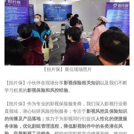
【拍片保】展位现场照片
【拍片保】小伙伴在现场分享
影视保险相关知识
以及我们不断
学习积累的
影视保险和风控经验
。
【拍片保】作为专业的影视保险服务商，我们深入影视行业垂
直领域，潜心钻研风险控制服务；专注于
影视风控及保险知识
的传播及产品落地；
致力于为影视同行们提供
人性化的便捷服
务体验，优化剧组管理流程，降低影视制作中的各类潜在风
险，完善影视工业链条，
帮助中国影视产业健康升级，推动中