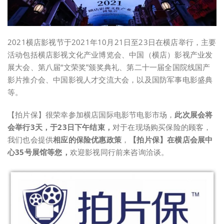
2021横店影视节于2021年10月21日至23日在横店举行，主要
活动包括横店影视文化产业博览会、中国（横店）影视产业发
展大会、第八届“文荣奖”颁奖典礼、第二十一届全国院线国产
影片推介会、中国影视人才交流大会，以及国防军事电影盛典
等。
【拍片保】很荣幸参加横店国际电影节电影市场，
此次展会将
会举行3天，于23日下午结束，
对于在现场购买保险的顾客，
我们也会提供
相应的保险优惠政策
，
【拍片保】在
横店会展中
心35号展馆
等您，
欢迎影视同行前来咨询洽谈。