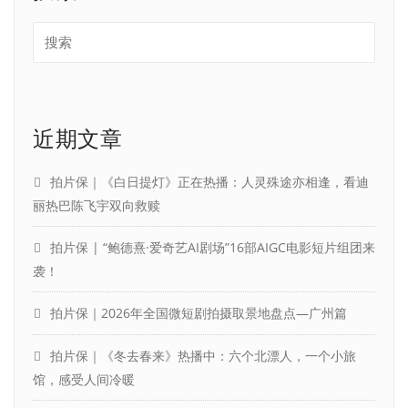
近期文章
拍片保｜《白日提灯》正在热播：人灵殊途亦相逢，看迪
丽热巴陈飞宇双向救赎
拍片保 | “鲍德熹·爱奇艺AI剧场”16部AIGC电影短片组团来
袭！
拍片保｜2026年全国微短剧拍摄取景地盘点—广州篇
拍片保｜《冬去春来》热播中：六个北漂人，一个小旅
馆，感受人间冷暖