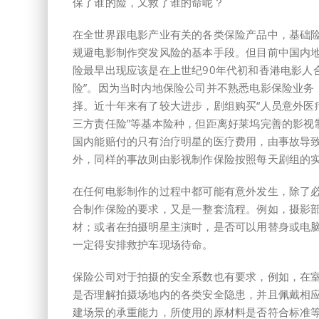
保了谁的险，又救了谁的命呢？
在全世界跟电影产业有关的各类保险产品中，基础
规避电影制作突发风险的基本手段。但目前中国内
险最早出现应该是在上世纪90年代初和香港电影人
险”。因为当时内地保险公司并不熟悉电影保险业务
择。近十年来有了较大进步，剧组购买“人员意外医疗
三方责任险”等基本险种，但距离好莱坞完善的影视
国内能赔付的只有治疗明星的医疗费用，由事故导
外，同样的事故则由影视制作保险按照每天剧组的
在任何电影制作的过程中都可能有意外发生，除了
合制作保险的要求，又是一整套流程。例如，摄影
材；或者在拍摄明星主演时，是否可以用替身或电
一定得安排救护车现场待命。
保险公司对于拍摄的安全系数也有要求，例如，在
是否理解拍摄场地内的各类安全隐患，并且佩戴相
建场景的承重能力，所使用的原材料是否符合标准