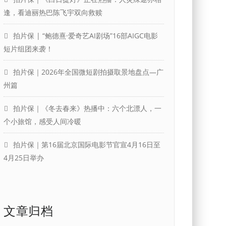
逢，看迪丽热巴陈飞宇双向救赎
拍片保 | “鲍德熹·爱奇艺AI剧场”16部AIGC电影
短片组团来袭！
拍片保｜2026年全国微短剧拍摄取景地盘点—广
州篇
拍片保｜《冬去春来》热播中：六个北漂人，一
个小旅馆，感受人间冷暖
拍片保｜第16届北京国际电影节官宣4月16日至
4月25日举办
文章归档