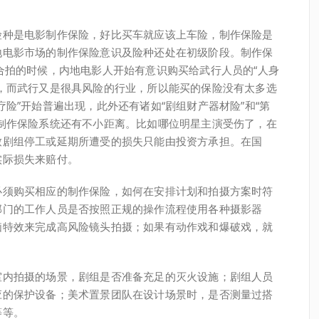
险种是电影制作保险，好比买车就应该上车险，制作保险是
地电影市场的制作保险意识及险种还处在初级阶段。制作保
合拍的时候，内地电影人开始有意识购买给武行人员的“人身
，而武行又是很具风险的行业，所以能买的保险没有太多选
险”开始普遍出现，此外还有诸如“剧组财产器材险”和“第
制作保险系统还有不小距离。比如哪位明星主演受伤了，在
致剧组停工或延期所遭受的损失只能由投资方承担。在国
实际损失来赔付。
必须购买相应的制作保险，如何在安排计划和拍摄方案时符
部门的工作人员是否按照正规的操作流程使用各种摄影器
脑特效来完成高风险镜头拍摄；如果有动作戏和爆破戏，就
室内拍摄的场景，剧组是否准备充足的灭火设施；剧组人员
应的保护设备；美术置景团队在设计场景时，是否测量过搭
等等。