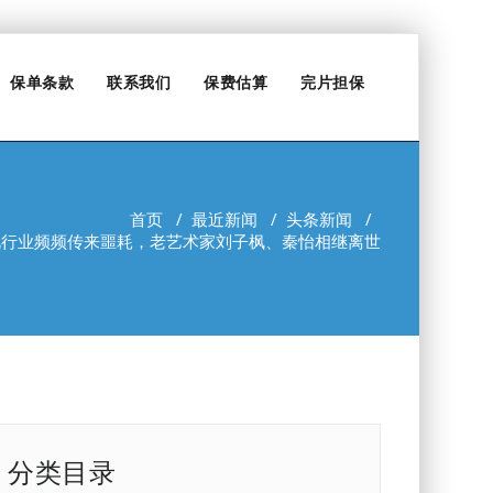
保单条款
联系我们
保费估算
完片担保
首页
/
最近新闻
/
头条新闻
/
视行业频频传来噩耗，老艺术家刘子枫、秦怡相继离世
分类目录