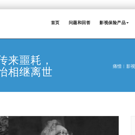
首页
问题和回答
影视保险产品
传来噩耗，
痛惜︱影
怡相继离世