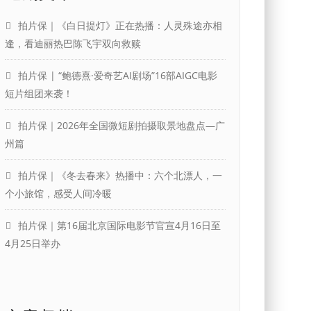
拍片保｜《白日提灯》正在热播：人灵殊途亦相
逢，看迪丽热巴陈飞宇双向救赎
拍片保 | “鲍德熹·爱奇艺AI剧场”16部AIGC电影
短片组团来袭！
拍片保｜2026年全国微短剧拍摄取景地盘点—广
州篇
拍片保｜《冬去春来》热播中：六个北漂人，一
个小旅馆，感受人间冷暖
拍片保｜第16届北京国际电影节官宣4月16日至
4月25日举办