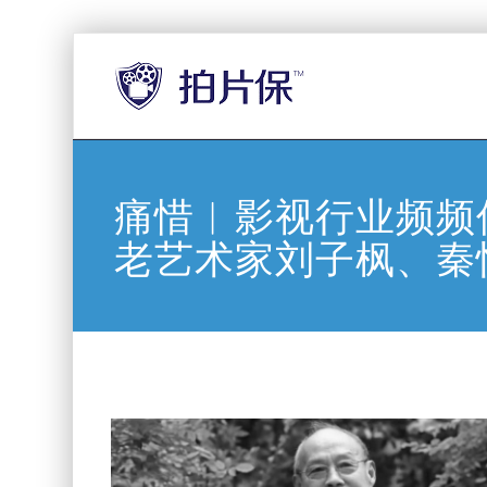
痛惜︱影视行业频频
老艺术家刘子枫、秦