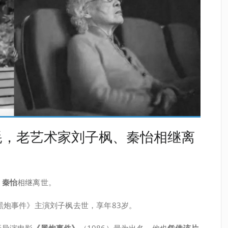
耗，老艺术家刘子枫、秦怡相继离
、秦怡
相继离世。
黑炮事件》主演刘子枫去世，享年83岁。
新导演电影
《黑炮事件》
（1986）最为出名，他也
凭借该片