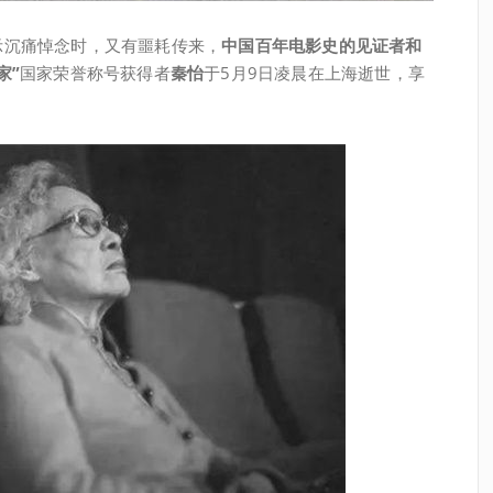
示沉痛悼念时，又有噩耗传来，
中国百年电影史的见证者和
家”
国家荣誉称号获得者
秦怡
于5月9日凌晨在上海逝世，享