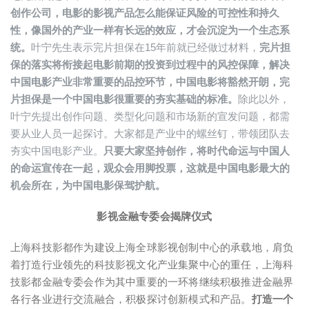
创作公司，电影的影视产品怎么能保证风险的可控性和持久
性，像国外的产业一样有长远的效应，才会沉淀为一个生态系
统。
叶宁先生表示完片担保在15年前就已经做过材料，
完片担
保的落实将衔接起电影前期的投资到过程中的风控保障，解决
中国电影产业非常重要的品控环节，中国电影将豁然开朗，完
片担保是一个中国电影很重要的夯实基础的标准。
除此以外，
叶宁先提出创作问题、类型化问题和市场新的宣发问题，都需
要从业人员一起探讨。大家都是产业中的螺丝钉，带领团队去
夯实中国电影产业。
只要大家坚持创作，将时代命运与中国人
的命运宣传在一起，观众会用脚投票，这就是中国电影最大的
机会所在，为中国电影保驾护航。
影视金融专委会揭牌仪式
上海科技影都作为建设上海全球影视创制中心的承载地，肩负
着打造行业领先的科技影视文化产业集聚中心的重任，上海科
技影都金融专委会作为其中重要的一环将继续积极推进金融界
各行各业进行交流融合，积极探讨创新模式和产品。
打造一个