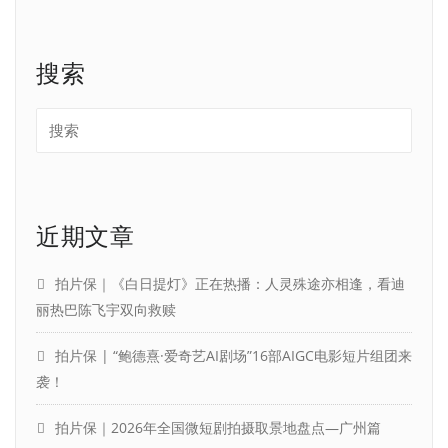
搜索
近期文章
拍片保｜《白日提灯》正在热播：人灵殊途亦相逢，看迪
丽热巴陈飞宇双向救赎
拍片保 | “鲍德熹·爱奇艺AI剧场”16部AIGC电影短片组团来
袭！
拍片保｜2026年全国微短剧拍摄取景地盘点—广州篇