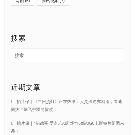
网剧
(6)
腾讯视频
(7)
搜索
近期文章
拍片保｜《白日提灯》正在热播：人灵殊途亦相逢，看迪
丽热巴陈飞宇双向救赎
拍片保 | “鲍德熹·爱奇艺AI剧场”16部AIGC电影短片组团来
袭！