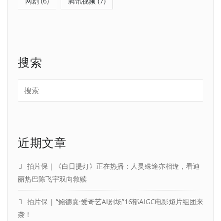
网剧
(6)
腾讯视频
(7)
搜索
近期文章
拍片保｜《白日提灯》正在热播：人灵殊途亦相逢，看迪
丽热巴陈飞宇双向救赎
拍片保 | “鲍德熹·爱奇艺AI剧场”16部AIGC电影短片组团来
袭！