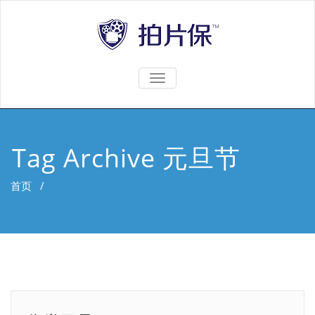
TOGGLE
NAVIGATION
Tag Archive 元旦节
首页
/