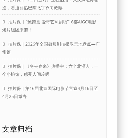
逢，看迪丽热巴陈飞宇双向救赎
拍片保 | “鲍德熹·爱奇艺AI剧场”16部AIGC电影
短片组团来袭！
拍片保｜2026年全国微短剧拍摄取景地盘点—广
州篇
拍片保｜《冬去春来》热播中：六个北漂人，一
个小旅馆，感受人间冷暖
拍片保｜第16届北京国际电影节官宣4月16日至
4月25日举办
文章归档