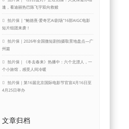
逢，看迪丽热巴陈飞宇双向救赎
拍片保 | “鲍德熹·爱奇艺AI剧场”16部AIGC电影
短片组团来袭！
拍片保｜2026年全国微短剧拍摄取景地盘点—广
州篇
拍片保｜《冬去春来》热播中：六个北漂人，一
个小旅馆，感受人间冷暖
拍片保｜第16届北京国际电影节官宣4月16日至
4月25日举办
文章归档