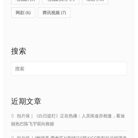
网剧
(6)
腾讯视频
(7)
搜索
近期文章
拍片保｜《白日提灯》正在热播：人灵殊途亦相逢，看迪
丽热巴陈飞宇双向救赎
拍片保 | “鲍德熹·爱奇艺AI剧场”16部AIGC电影短片组团来