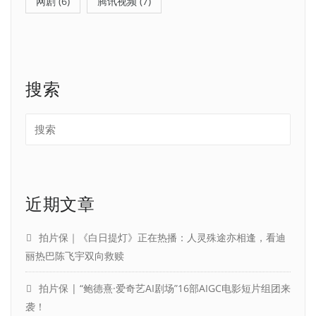
网剧
(6)
腾讯视频
(7)
搜索
近期文章
拍片保｜《白日提灯》正在热播：人灵殊途亦相逢，看迪
丽热巴陈飞宇双向救赎
拍片保 | “鲍德熹·爱奇艺AI剧场”16部AIGC电影短片组团来
袭！