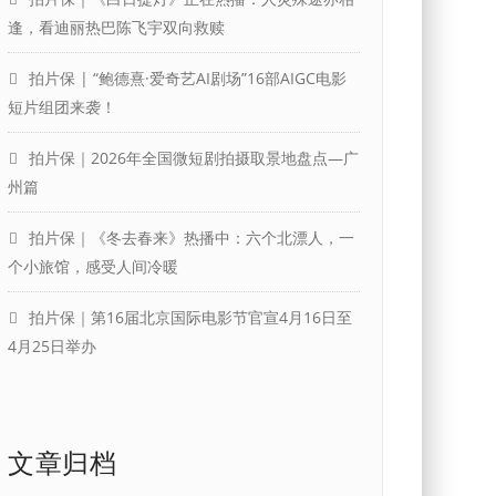
逢，看迪丽热巴陈飞宇双向救赎
拍片保 | “鲍德熹·爱奇艺AI剧场”16部AIGC电影
短片组团来袭！
拍片保｜2026年全国微短剧拍摄取景地盘点—广
州篇
拍片保｜《冬去春来》热播中：六个北漂人，一
个小旅馆，感受人间冷暖
拍片保｜第16届北京国际电影节官宣4月16日至
4月25日举办
文章归档