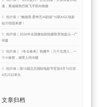
逢，看迪丽热巴陈飞宇双向救赎
拍片保 | “鲍德熹·爱奇艺AI剧场”16部AIGC电影
短片组团来袭！
拍片保｜2026年全国微短剧拍摄取景地盘点—广
州篇
拍片保｜《冬去春来》热播中：六个北漂人，一
个小旅馆，感受人间冷暖
拍片保｜第16届北京国际电影节官宣4月16日至
4月25日举办
文章归档