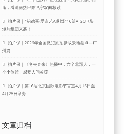
逢，看迪丽热巴陈飞宇双向救赎
拍片保 | “鲍德熹·爱奇艺AI剧场”16部AIGC电影
短片组团来袭！
拍片保｜2026年全国微短剧拍摄取景地盘点—广
州篇
拍片保｜《冬去春来》热播中：六个北漂人，一
个小旅馆，感受人间冷暖
拍片保｜第16届北京国际电影节官宣4月16日至
4月25日举办
文章归档