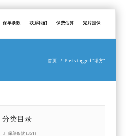
保单条款
联系我们
保费估算
完片担保
首页
/
Posts tagged "塌方"
分类目录
保单条款
(351)