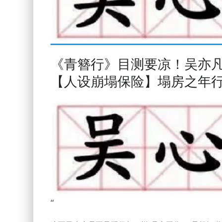
《青簪行》目测要凉！吴亦
【人设崩塌保险】塌房之年
“