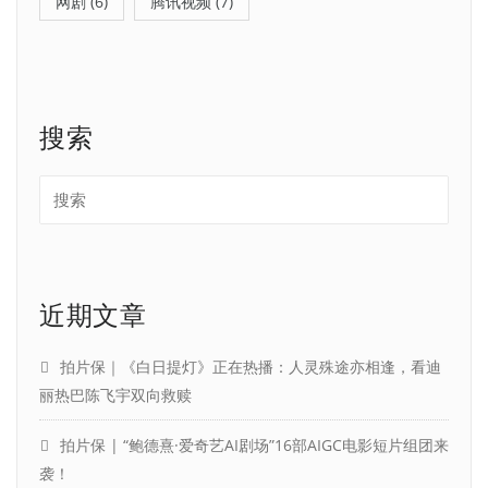
网剧
(6)
腾讯视频
(7)
搜索
近期文章
拍片保｜《白日提灯》正在热播：人灵殊途亦相逢，看迪
丽热巴陈飞宇双向救赎
拍片保 | “鲍德熹·爱奇艺AI剧场”16部AIGC电影短片组团来
袭！