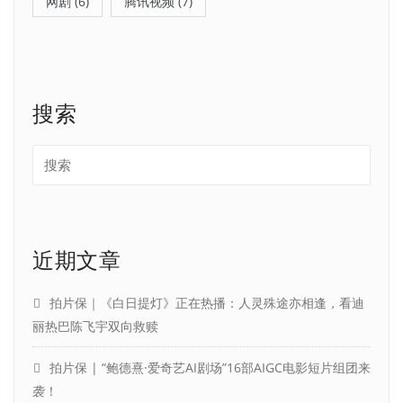
网剧
(6)
腾讯视频
(7)
搜索
近期文章
拍片保｜《白日提灯》正在热播：人灵殊途亦相逢，看迪
丽热巴陈飞宇双向救赎
拍片保 | “鲍德熹·爱奇艺AI剧场”16部AIGC电影短片组团来
袭！