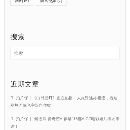
网剧
(6)
腾讯视频
(7)
搜索
近期文章
拍片保｜《白日提灯》正在热播：人灵殊途亦相逢，看迪
丽热巴陈飞宇双向救赎
拍片保 | “鲍德熹·爱奇艺AI剧场”16部AIGC电影短片组团来
袭！