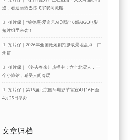
逢，看迪丽热巴陈飞宇双向救赎
拍片保 | “鲍德熹·爱奇艺AI剧场”16部AIGC电影
短片组团来袭！
拍片保｜2026年全国微短剧拍摄取景地盘点—广
州篇
拍片保｜《冬去春来》热播中：六个北漂人，一
个小旅馆，感受人间冷暖
拍片保｜第16届北京国际电影节官宣4月16日至
4月25日举办
文章归档