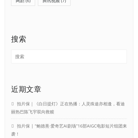
网剧
(6)
腾讯视频
(7)
搜索
近期文章
拍片保｜《白日提灯》正在热播：人灵殊途亦相逢，看迪
丽热巴陈飞宇双向救赎
拍片保 | “鲍德熹·爱奇艺AI剧场”16部AIGC电影短片组团来
袭！