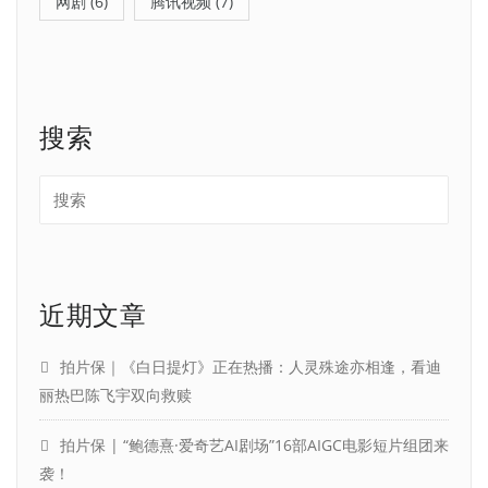
网剧
(6)
腾讯视频
(7)
搜索
近期文章
拍片保｜《白日提灯》正在热播：人灵殊途亦相逢，看迪
丽热巴陈飞宇双向救赎
拍片保 | “鲍德熹·爱奇艺AI剧场”16部AIGC电影短片组团来
袭！