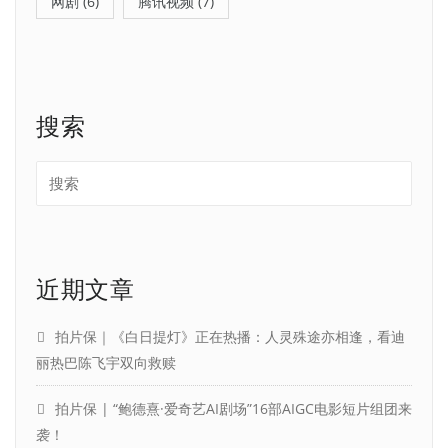
网剧
(6)
腾讯视频
(7)
搜索
近期文章
拍片保｜《白日提灯》正在热播：人灵殊途亦相逢，看迪
丽热巴陈飞宇双向救赎
拍片保 | “鲍德熹·爱奇艺AI剧场”16部AIGC电影短片组团来
袭！