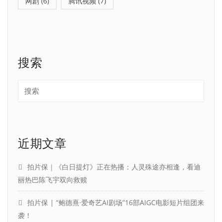
网剧
(6)
腾讯视频
(7)
搜索
近期文章
拍片保｜《白日提灯》正在热播：人灵殊途亦相逢，看迪
丽热巴陈飞宇双向救赎
拍片保 | “鲍德熹·爱奇艺AI剧场”16部AIGC电影短片组团来
袭！