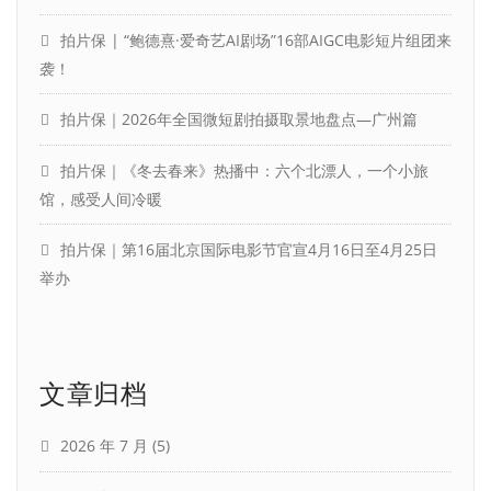
拍片保 | “鲍德熹·爱奇艺AI剧场”16部AIGC电影短片组团来
袭！
拍片保｜2026年全国微短剧拍摄取景地盘点—广州篇
拍片保｜《冬去春来》热播中：六个北漂人，一个小旅
馆，感受人间冷暖
拍片保｜第16届北京国际电影节官宣4月16日至4月25日
举办
文章归档
2026 年 7 月
(5)