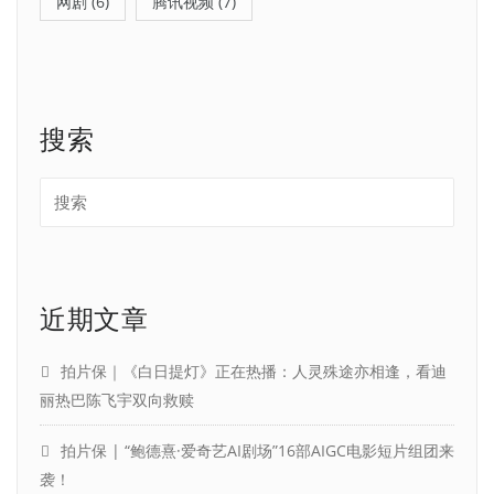
网剧
(6)
腾讯视频
(7)
搜索
近期文章
拍片保｜《白日提灯》正在热播：人灵殊途亦相逢，看迪
丽热巴陈飞宇双向救赎
拍片保 | “鲍德熹·爱奇艺AI剧场”16部AIGC电影短片组团来
袭！