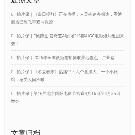
拍片保｜《白日提灯》正在热播：人灵殊途亦相逢，看迪
丽热巴陈飞宇双向救赎
拍片保 | “鲍德熹·爱奇艺AI剧场”16部AIGC电影短片组团来
袭！
拍片保｜2026年全国微短剧拍摄取景地盘点—广州篇
拍片保｜《冬去春来》热播中：六个北漂人，一个小旅
馆，感受人间冷暖
拍片保｜第16届北京国际电影节官宣4月16日至4月25日
举办
文章归档