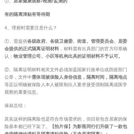
⑦、
居家健康观察/检测/监测的
有的隔离津贴有等待期
4、理赔时需要注意什么？
①、需提供
各级政府、各级卫健委、街道、管理委员会、居委
会提供的
正式隔离证明材料
，材料需有出具部门的官方印章确
认；
物业管理公司、小区等机构出具的证明材料不予认可。
②、隔离证明材料相关文件必须加盖国家行政单位或防疫部门
公章，文件中
需体现被保险人身份信息，隔离时间，隔离地点
等足以明确被保险人本人被限制出入要求接受强制隔离或医学
观察的重要信息。
保叔总结：
其实这样的隔离险也是符合市场需求的，但目前包含居家的保
险基本都已经下架了。
【拍片保】为影视同行们升级了一款包
含疫情确诊津贴及隔离津贴保险（不含居家隔离）：