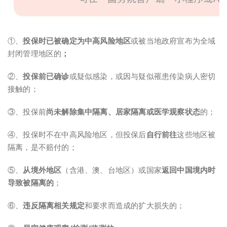
①、
投保时已被确定为中高风险地区
或被当地政府宣布为全域
封闭管理地区的
；
②、
投保前已确诊
或疑似感染，或因与疑似罹患传染病人密切
接触的；
③、投保前
尚未解除集中隔离、居家隔离或医学观察状态
的；
④、投保时不在中高风险地区，但投保后
自行前往
这些地区被
隔离，是不赔付的；
⑤、
从境外地区
（含港、澳、台地区）或国家
返回中国境内时
导致被隔离的
；
⑥、
违反隔离相关规定
和要求而造成的扩大损失的；