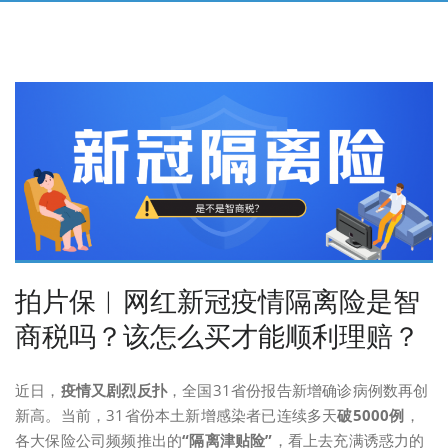
拍片保︱网红新冠疫情隔离险是智
商税吗？该怎么买才能顺利理赔？
近日，
疫情又剧烈反扑
，全国31省份报告新增确诊病例数再创
新高。当前，31省份本土新增感染者已连续多天
破5000例
，
各大保险公司频频推出的
“隔离津贴险”
，看上去充满诱惑力的