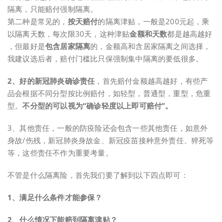
隔离，只能赔付强制隔离。
第二种是常见的，
按天赔付
的隔离津贴，一般是200元起，乘
以隔离天数，每次限30天，这种津贴
金额和天数
都是越高越好
，但最好是
包含居家隔离
的，金额高和含居家隔离之间选择，
我建议选后者，赔付门槛比只保强制集中隔离的要低很多。
2、好的新冠肺炎确诊责任
，首先赔付金额越高越好，有些产
品会根据不同分型按比例赔付，如轻型，普通型，重型，危重
型。
不分型的可以视为“确诊轻度以上即可赔付”。
3、其他责任，一般的防疫险还会包含一些其他责任，如意外
身故/伤残，新冠肺炎身故金、新冠疫苗接种意外责任、猝死等
等，这些责任不作为重要考量。
不管是什么隔离险，首先我们要了解到以下四点即可：
1、满足什么条件才能参保？
2、什么情况下能赔到隔离津贴？