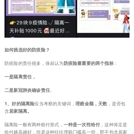
如何挑选好的防疫险？
防疫险的责任很多，保叔认为
防疫险最重要的两个指标
：
一是隔离责任，
二是新冠肺炎确诊责任
。
1、好的隔离险
应当考察的关键词，
理赔金额，天数
，是否包
含
居家隔离
。
隔离险一般有两种赔付形式，
一种是
一次性给付
，这种肯定是
给付越高越好，但是这种往往理赔门槛高一些，即不包含居家