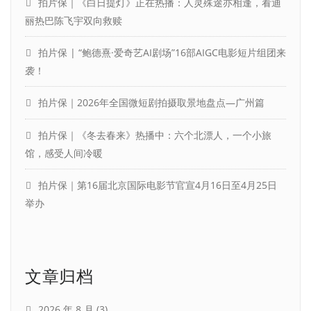
拍片保｜《白日提灯》正在热播：人灵殊途亦相逢，看迪
丽热巴陈飞宇双向救赎
拍片保 | “鲍德熹·爱奇艺AI剧场”16部AIGC电影短片组团来
袭！
拍片保｜2026年全国微短剧拍摄取景地盘点—广州篇
拍片保｜《冬去春来》热播中：六个北漂人，一个小旅
馆，感受人间冷暖
拍片保｜第16届北京国际电影节官宣4月16日至4月25日
举办
文章归档
2026 年 8 月
(3)