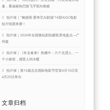
逢，看迪丽热巴陈飞宇双向救赎
拍片保 | “鲍德熹·爱奇艺AI剧场”16部AIGC电影
短片组团来袭！
拍片保｜2026年全国微短剧拍摄取景地盘点—广
州篇
拍片保｜《冬去春来》热播中：六个北漂人，一
个小旅馆，感受人间冷暖
拍片保｜第16届北京国际电影节官宣4月16日至
4月25日举办
文章归档