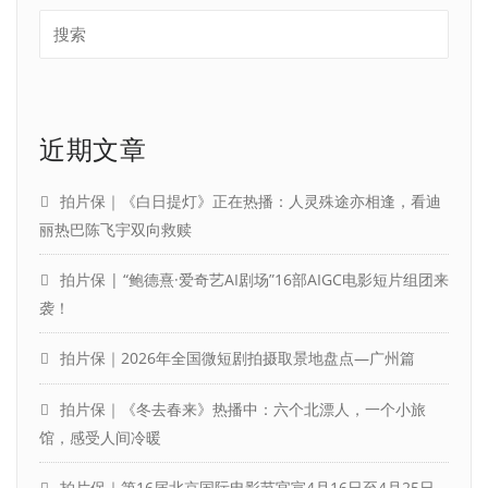
近期文章
拍片保｜《白日提灯》正在热播：人灵殊途亦相逢，看迪
丽热巴陈飞宇双向救赎
拍片保 | “鲍德熹·爱奇艺AI剧场”16部AIGC电影短片组团来
袭！
拍片保｜2026年全国微短剧拍摄取景地盘点—广州篇
拍片保｜《冬去春来》热播中：六个北漂人，一个小旅
馆，感受人间冷暖
拍片保｜第16届北京国际电影节官宣4月16日至4月25日