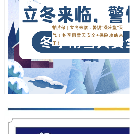
拍片保｜立冬来临，警惕“湿冷型”天
气！冬季雨雪天安全+保险攻略来
了！