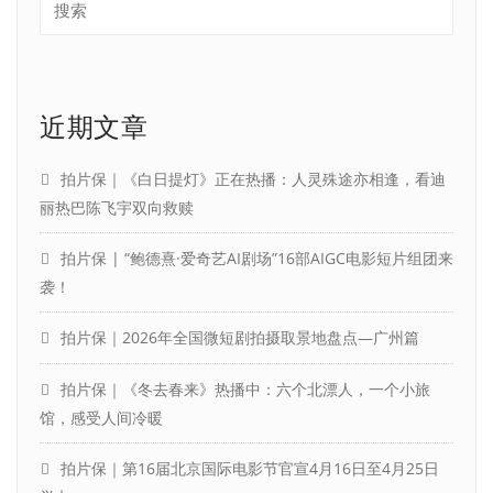
近期文章
拍片保｜《白日提灯》正在热播：人灵殊途亦相逢，看迪
丽热巴陈飞宇双向救赎
拍片保 | “鲍德熹·爱奇艺AI剧场”16部AIGC电影短片组团来
袭！
拍片保｜2026年全国微短剧拍摄取景地盘点—广州篇
拍片保｜《冬去春来》热播中：六个北漂人，一个小旅
馆，感受人间冷暖
拍片保｜第16届北京国际电影节官宣4月16日至4月25日