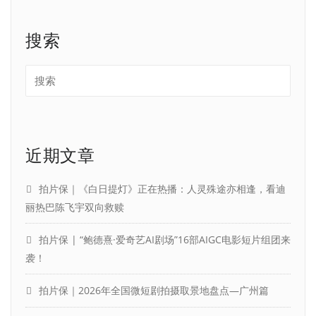
搜索
近期文章
拍片保｜《白日提灯》正在热播：人灵殊途亦相逢，看迪
丽热巴陈飞宇双向救赎
拍片保 | “鲍德熹·爱奇艺AI剧场”16部AIGC电影短片组团来
袭！
拍片保｜2026年全国微短剧拍摄取景地盘点—广州篇