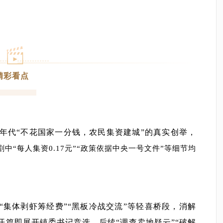
精彩看点
0年代“不花国家一分钱，农民集资建城”的真实创举，
剧中“每人集资0.17元”“政策依据中央一号文件”等细节均
。
“集体剥虾筹经费”“黑板冷战交流”等轻喜桥段，消解
开篇即展开镇委书记竞选，后续“调查卖地疑云”“破解