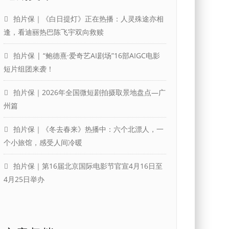
拍片保｜《白日提灯》正在热播：人灵殊途亦相
逢，看迪丽热巴陈飞宇双向救赎
拍片保 | “鲍德熹·爱奇艺AI剧场”16部AIGC电影
短片组团来袭！
拍片保｜2026年全国微短剧拍摄取景地盘点—广
州篇
拍片保｜《冬去春来》热播中：六个北漂人，一
个小旅馆，感受人间冷暖
拍片保｜第16届北京国际电影节官宣4月16日至
4月25日举办