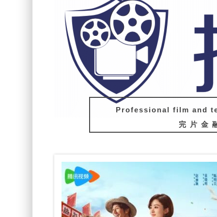
Professional film and t
完片金