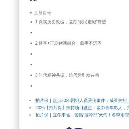
文章目录
1.真实历史改编，复刻“农民造城”奇迹
2.轻喜+正剧创新融合，叙事不沉闷
3.时代精神共振，跨代际引发共鸣
拍片保｜盘点2025剧组人员受伤事件：威亚失
2025【拍片保】扶持项目盘点：聚力青年影人，
拍片保｜立冬来临，警惕“湿冷型”天气！冬季雨