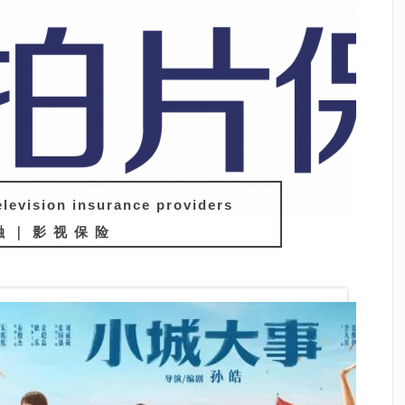
elevision insurance providers
融｜影视保险