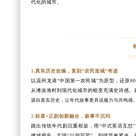
代化的城市。
1.真实历史改编，复刻“农民造城”奇迹
以温州龙港“中国第一农民城”为原型，还原8
从滩涂渔村到现代化城市的蜕变充满史诗感。
源自真实历史，让年代故事更具说服力与共鸣感
2.
轻喜+正剧创新融合，叙事不沉闷
跳出传统年代剧沉重框架，用“中式英语互怼”
建城艰辛，实现“以甜写苦”。
剧情节奏紧凑，