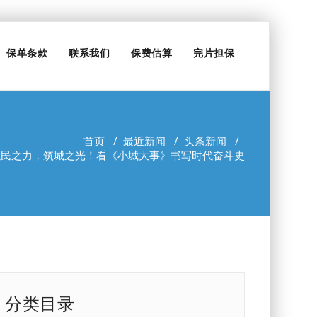
保单条款
联系我们
保费估算
完片担保
首页
/
最近新闻
/
头条新闻
/
以民之力，筑城之光！看《小城大事》书写时代奋斗史
分类目录