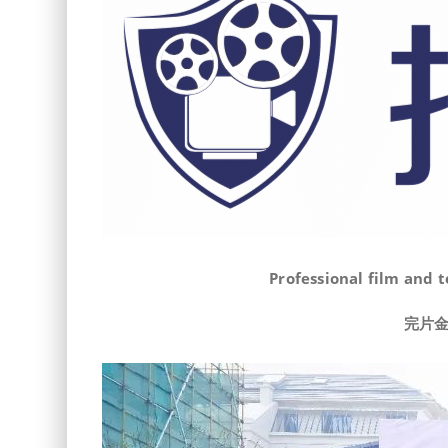
Professional film and 
完片