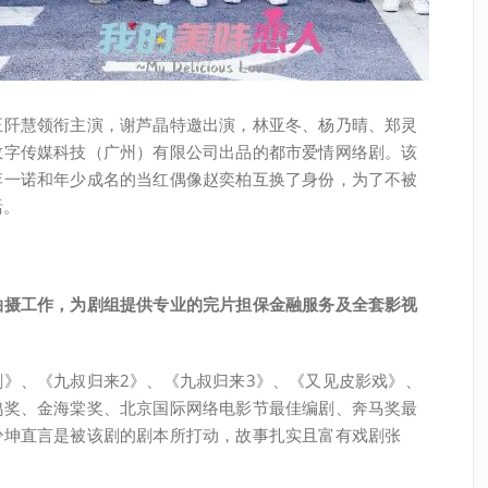
王阡慧领衔主演，谢芦晶特邀出演，林亚冬、杨乃晴、郑灵
数字传媒科技（广州）有限公司出品的都市爱情网络剧。该
李一诺和年少成名的当红偶像赵奕柏互换了身份，为了不被
活。
拍摄工作，为剧组提供专业的完片担保金融服务及全套影视
》、《九叔归来2》、《九叔归来3》、《又见皮影戏》、
鸡奖、金海棠奖、北京国际网络电影节最佳编剧、奔马奖最
少坤直言是被该剧的剧本所打动，故事扎实且富有戏剧张