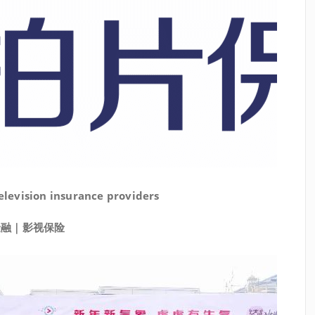
television insurance providers
金融｜影视保险