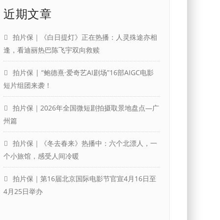
近期文章
拍片保｜《白日提灯》正在热播：人灵殊途亦相
逢，看迪丽热巴陈飞宇双向救赎
拍片保 | “鲍德熹·爱奇艺AI剧场”16部AIGC电影
短片组团来袭！
拍片保｜2026年全国微短剧拍摄取景地盘点—广
州篇
拍片保｜《冬去春来》热播中：六个北漂人，一
个小旅馆，感受人间冷暖
拍片保｜第16届北京国际电影节官宣4月16日至
4月25日举办