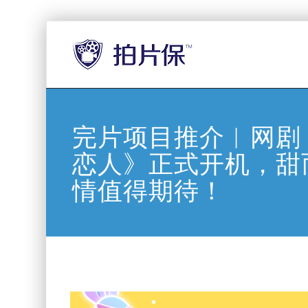
完片项目推介︱网剧
恋人》正式开机，甜
情值得期待！