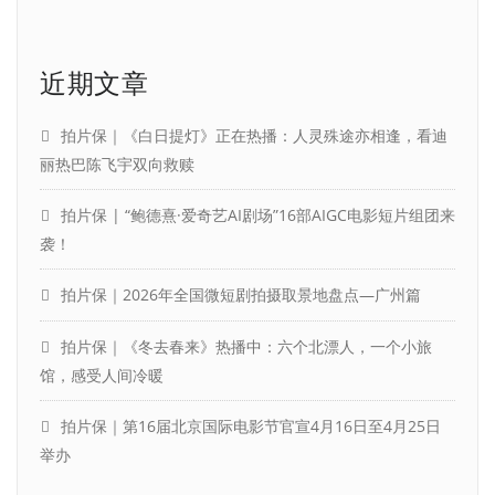
近期文章
拍片保｜《白日提灯》正在热播：人灵殊途亦相逢，看迪
丽热巴陈飞宇双向救赎
拍片保 | “鲍德熹·爱奇艺AI剧场”16部AIGC电影短片组团来
袭！
拍片保｜2026年全国微短剧拍摄取景地盘点—广州篇
拍片保｜《冬去春来》热播中：六个北漂人，一个小旅
馆，感受人间冷暖
拍片保｜第16届北京国际电影节官宣4月16日至4月25日
举办