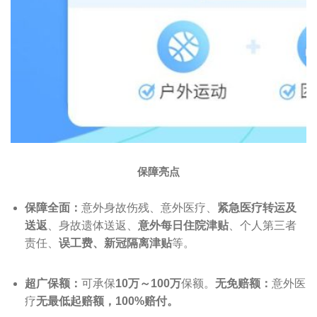
保障亮点
保障全面：
意外身故伤残、意外医疗、
紧急医疗转运及
送返
、身故遗体送返、
意外每日住院津贴
、个人第三者
责任、
误工费、新冠隔离津贴
等。
超广保额：
可承保
10万～100万
保额。
无免赔额：
意外医
疗
无最低起赔额，100%赔付。